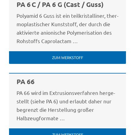
PA 6 C / PA 6 G (Cast / Guss)
Poly­amid 6 Guss ist ein teil­kris­tal­li­ner, ther­
mo­plas­ti­scher Kunst­stoff, der durch die
akti­vierte anio­ni­sche Poly­me­ri­sa­tion des
Rohstoffs Caprolactam …
ZUM WERK­STOFF
PA 66
PA 66 wird im Extru­si­ons­ver­fah­ren herge­
stellt (siehe PA 6) und erlaubt daher nur
begrenzt die Herstel­lung großer
Halbzeugformate …
ZUM WERK­STOFF