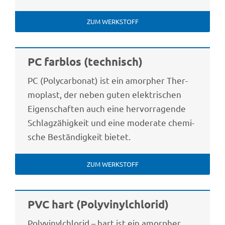
ZUM WERK­STOFF
PC farb­los (tech­nisch)
PC (Poly­car­bo­nat) ist ein amor­pher Ther­
mo­plast, der neben guten elek­tri­schen
Eigen­schaf­ten auch eine hervor­ra­gende
Schlag­zä­hig­keit und eine mode­rate chemi­
sche Bestän­dig­keit bietet.
ZUM WERK­STOFF
PVC hart (Poly­vi­nyl­chlo­rid)
Poly­vi­nyl­chlo­rid – hart ist ein amor­pher,