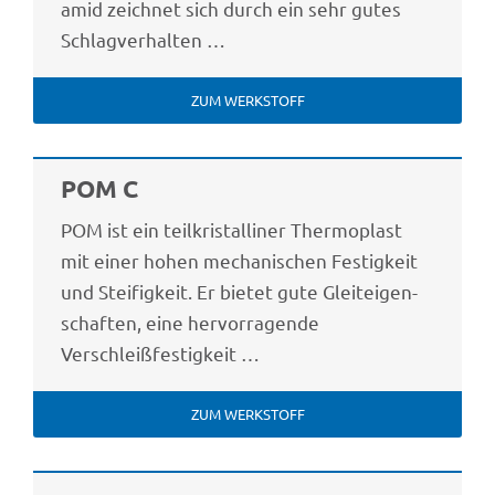
amid zeich­net sich durch ein sehr gutes
Schlagverhalten …
ZUM WERK­STOFF
POM C
POM ist ein teil­kris­tal­li­ner Ther­mo­plast
mit einer hohen mecha­ni­schen Festig­keit
und Stei­fig­keit. Er bietet gute Glei­t­ei­gen­
schaf­ten, eine hervor­ra­gende
Verschleißfestigkeit …
ZUM WERK­STOFF