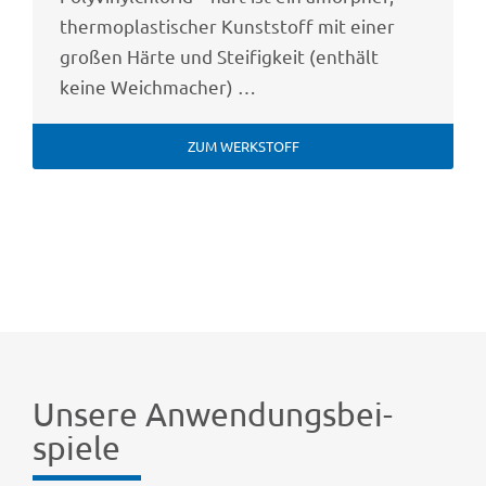
ther­mo­plas­ti­scher Kunst­stoff mit einer
großen Härte und Stei­fig­keit (enthält
keine Weichmacher) …
ZUM WERK­STOFF
Unsere Anwen­dungs­bei­
spiele