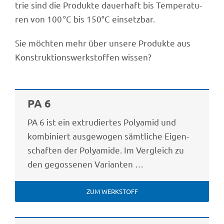
trie sind die Produkte dauer­haft bis Tempe­ra­tu­
ren von 100 °C bis 150°C einsetzbar.
Sie möch­ten mehr über unsere Produkte aus
Konstruk­ti­ons­werk­stof­fen wissen?
PA 6
PA 6 ist ein extru­dier­tes Poly­amid und
kombi­niert ausge­wo­gen sämt­li­che Eigen­
schaf­ten der Poly­amide. Im Vergleich zu
den gegos­se­nen Varianten …
ZUM WERK­STOFF