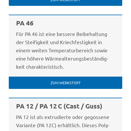
PA 46
Für PA 46 ist eine bessere Beibe­hal­tung
der Stei­fig­keit und Kriech­fes­tig­keit in
einem weiten Tempe­ra­tur­be­reich sowie
eine höhere Wärme­al­te­rungs­be­stän­dig­
keit charakteristisch.
ZUM WERK­STOFF
PA 12 / PA 12 C (Cast / Guss)
PA 12 ist als extru­dierte oder gegos­sene
Vari­ante (PA 12C) erhält­lich. Dieses Poly­