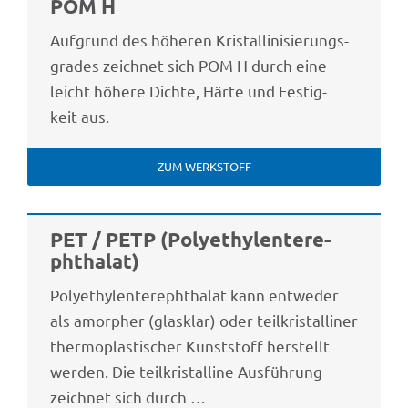
POM H
Aufgrund des höhe­ren Kris­tal­li­ni­sie­rungs­
gra­des zeich­net sich POM H durch eine
leicht höhere Dichte, Härte und Festig­
keit aus.
ZUM WERK­STOFF
PET / PETP (Poly­ethy­len­te­re­
phtha­lat)
Poly­ethy­len­te­re­phtha­lat kann entwe­der
als amor­pher (glas­klar) oder teil­kris­tal­li­ner
ther­mo­plas­ti­scher Kunst­stoff herstellt
werden. Die teil­kris­tal­line Ausfüh­rung
zeich­net sich durch …