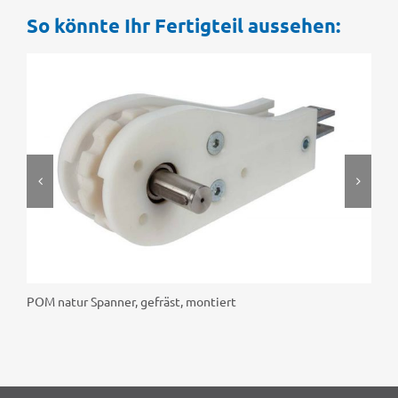
So könnte Ihr Fertig­teil aussehen:
POM natur Span­ner, gefräst, montiert
PO