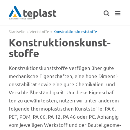
Zum
Inhalt
springen
Startseite
Werk­stoffe
Konstruk­ti­ons­kunst­stoffe
Konstruk­ti­ons­kunst­
stoffe
Konstruk­ti­ons­kunst­stoffe verfü­gen über gute
mecha­ni­sche Eigen­schaf­ten, eine hohe Dimen­si­
ons­sta­bi­li­tät sowie eine gute Chemi­ka­lien- und
Verschleiß­be­stän­dig­keit. Um diese Eigen­schaf­
ten zu gewähr­leis­ten, nutzen wir unter ande­rem
folgende ther­mo­plas­ti­schen Kunst­stoffe: PA 6,
PET, POM, PA 66, PA 12, PA 46 oder PC. Abhän­gig
vom jewei­li­gen Werk­stoff und der Bauteil­geo­me­