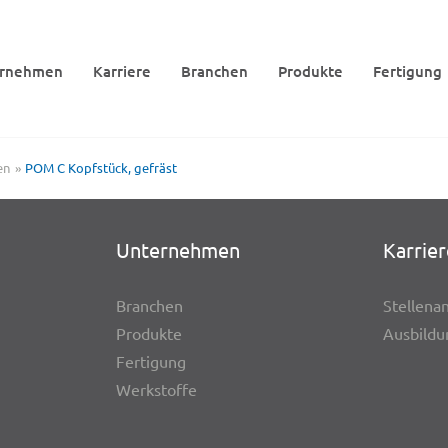
r­neh­men
Karriere
Bran­chen
Produkte
Ferti­gung
en
POM C Kopf­stück, gefräst
Unter­neh­men
Karrier
Bran­chen
Stel­len­a
Produkte
Ausbil­d
Ferti­gung
Werk­stoffe