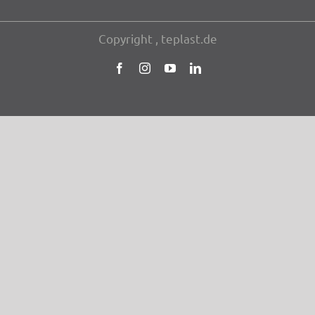
Copy­right
, teplast.de