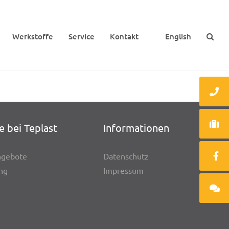
Werk­stoffe
Service
Kontakt
English
e bei Teplast
Infor­ma­tio­nen
n­ge­bote
Daten­schutz
ung
Impres­sum