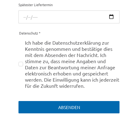
Spätes­ter Liefertermin
Daten­schutz
*
Ich habe die Daten­schutz­er­klä­rung zur
Kennt­nis genom­men und bestä­tige dies
mit dem Absen­den der Nach­richt. Ich
stimme zu, dass meine Anga­ben und
Daten zur Beant­wor­tung meiner Anfrage
elek­tro­nisch erho­ben und gespei­chert
werden. Die Einwil­li­gung kann ich jeder­zeit
für die Zukunft widerrufen.
ABSENDEN