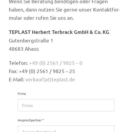
Wenn Sie Bera­tung benö­ti­gen oder Fragen
haben, dann nutzen Sie gerne unser Kontakt­for­
mu­lar oder rufen Sie uns an.
TEPLAST Herbert Terbrack GmbH & Co. KG
Guten­berg­straße 1
48683 Ahaus
Tele­fon:
+49 (0) 2561 / 9825 – 0
Fax: +49 (0) 2561 / 9825 – 25
E-Mail:
verkauf(at)teplast.de
Firma
Ansprech­part­ner
*