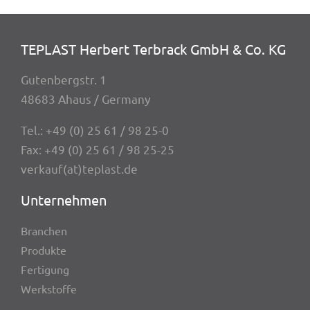
TEPLAST Herbert Terbrack GmbH & Co. KG
Guten­berg­str. 1
48683 Ahaus / Germany
Tel.:
+49 (0) 25 61 / 98 25-0
Fax: +49 (0) 25 61 / 98 25-25
verkauf(at)teplast.de
Unter­neh­men
Bran­chen
Produkte
Ferti­gung
Werk­stoffe