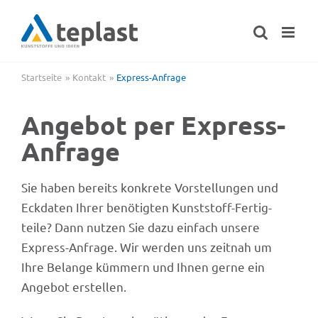
Zum
Inhalt
springen
Startseite
Kontakt
Express-Anfrage
Ange­bot per Express-
Anfrage
Sie haben bereits konkrete Vorstel­lun­gen und
Eckda­ten Ihrer benö­tig­ten Kunst­stoff-Fertig­
teile? Dann nutzen Sie dazu einfach unsere
Express-Anfrage. Wir werden uns zeit­nah um
Ihre Belange kümmern und Ihnen gerne ein
Ange­bot erstellen.