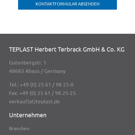
KONTAKTFORMULAR ABSENDEN
TEPLAST Herbert Terbrack GmbH & Co. KG
Guten­berg­str. 1
48683 Ahaus / Germany
Tel.:
+49 (0) 25 61 / 98 25-0
Fax: +49 (0) 25 61 / 98 25-25
verkauf(at)teplast.de
Unter­neh­men
Bran­chen