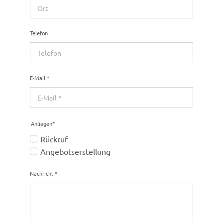
Tele­fon
E-Mail
*
Anlie­gen*
Rück­ruf
Ange­bots­er­stel­lung
Nach­richt
*