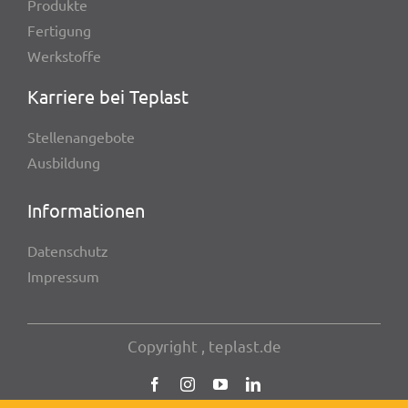
Produkte
Ferti­gung
Werk­stoffe
Karriere bei Teplast
Stel­len­an­ge­bote
Ausbil­dung
Infor­ma­tio­nen
Daten­schutz
Impres­sum
Copy­right
, teplast.de