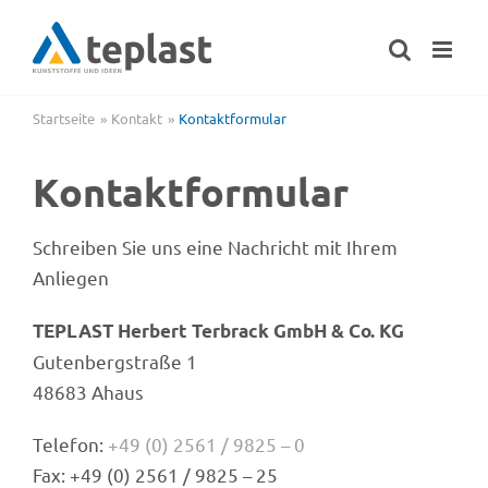
Zum
Inhalt
springen
Startseite
Kontakt
Kontakt­for­mu­lar
Kontakt­for­mu­lar
Schrei­ben Sie uns eine Nach­richt mit Ihrem
Anliegen
TEPLAST Herbert Terbrack GmbH & Co. KG
Guten­berg­straße 1
48683 Ahaus
Tele­fon:
+49 (0) 2561 / 9825 – 0
Fax: +49 (0) 2561 / 9825 – 25