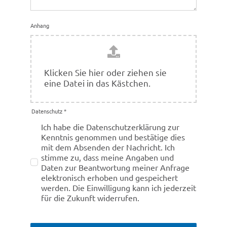
Anhang
Klicken Sie hier oder ziehen sie
eine Datei in das Kästchen.
Daten­schutz
*
Ich habe die Daten­schutz­er­klä­rung zur
Kennt­nis genom­men und bestä­tige dies
mit dem Absen­den der Nach­richt. Ich
stimme zu, dass meine Anga­ben und
Daten zur Beant­wor­tung meiner Anfrage
elek­tro­nisch erho­ben und gespei­chert
werden. Die Einwil­li­gung kann ich jeder­zeit
für die Zukunft widerrufen.