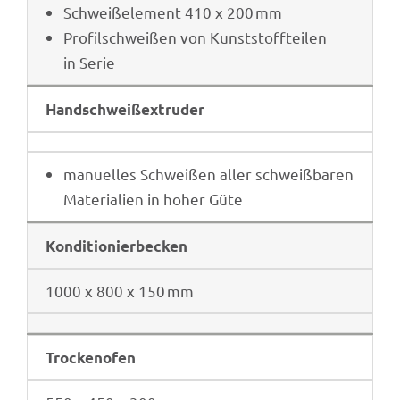
Schwei­ß­ele­ment 410 x 200 mm
Profil­schwei­ßen von Kunst­stoff­tei­len
in Serie
Hand­schweiß­ex­tru­der
manu­el­les Schwei­ßen aller schweiß­ba­ren
Mate­ria­lien in hoher Güte
Kondi­tio­nier­be­cken
1000 x 800 x 150 mm
Trocken­ofen