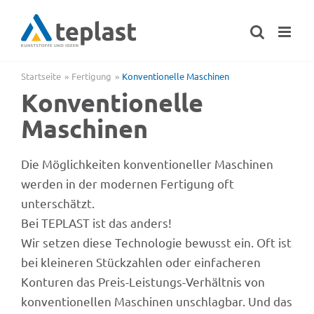
Zum
Inhalt
springen
Startseite
Ferti­gung
Konven­tio­nelle Maschinen
Konven­tio­nelle
Maschinen
Die Möglich­kei­ten konven­tio­nel­ler Maschi­nen
werden in der moder­nen Ferti­gung oft
unterschätzt.
Bei TEPLAST ist das anders!
Wir setzen diese Tech­no­lo­gie bewusst ein. Oft ist
bei klei­ne­ren Stück­zah­len oder einfa­che­ren
Kontu­ren das Preis-Leis­tungs-Verhält­nis von
konven­tio­nel­len Maschi­nen unschlag­bar. Und das