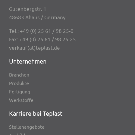
Guten­berg­str. 1
48683 Ahaus / Germany
Tel.:
+49 (0) 25 61 / 98 25-0
Fax: +49 (0) 25 61 / 98 25-25
verkauf(at)teplast.de
Unter­neh­men
Bran­chen
Produkte
Ferti­gung
Werk­stoffe
Karriere bei Teplast
Stel­len­an­ge­bote
Ausbil­dung