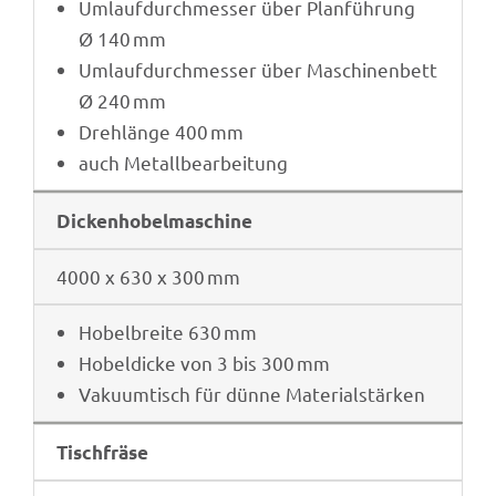
Umlauf­durch­mes­ser über Plan­füh­rung
Ø 140 mm
Umlauf­durch­mes­ser über Maschi­nen­bett
Ø 240 mm
Dreh­länge 400 mm
auch Metall­be­ar­bei­tung
Dicken­ho­bel­ma­schine
4000 x 630 x 300 mm
Hobel­breite 630 mm
Hobel­di­cke von 3 bis 300 mm
Vaku­um­tisch für dünne Materialstärken
Tisch­fräse