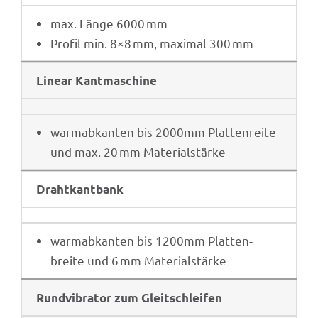
max. Länge 6000 mm
Profil min. 8×8 mm, maxi­mal 300 mm
Linear Kant­ma­schine
warm­ab­kan­ten bis 2000mm Plat­ten­reite
und max. 20 mm Materialstärke
Draht­kant­bank
warm­ab­kan­ten bis 1200mm Plat­ten­
breite und 6 mm Materialstärke
Rund­vi­bra­tor zum Gleitschleifen