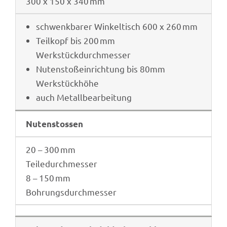
300 x 150 x 340 mm
schwenk­ba­rer Winkel­tisch 600 x 260 mm
Teil­kopf bis 200 mm
Werkstückdurchmesser
Nuten­stoß­ein­rich­tung bis 80mm
Werkstückhöhe
auch Metall­be­ar­bei­tung
Nuten­stos­sen
20 – 300 mm
Teiledurchmesser
8 – 150 mm
Bohrungsdurchmesser