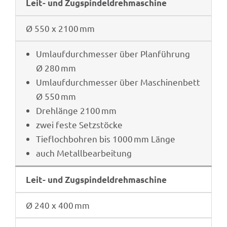
Leit- und Zugspindeldrehmaschine
Ø 550 x 2100 mm
Umlauf­durch­mes­ser über Plan­füh­rung
Ø 280 mm
Umlauf­durch­mes­ser über Maschi­nen­bett
Ø 550 mm
Dreh­länge 2100 mm
zwei feste Setzstöcke
Tief­loch­boh­ren bis 1000 mm Länge
auch Metall­be­ar­bei­tung
Leit- und Zugspindeldrehmaschine
Ø 240 x 400 mm