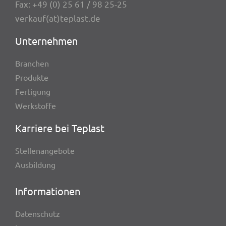
Fax: +49 (0) 25 61 / 98 25-25
verkauf(at)teplast.de
Unter­neh­men
Bran­chen
Produkte
Ferti­gung
Werk­stoffe
Karriere bei Teplast
Stel­len­an­ge­bote
Ausbil­dung
Infor­ma­tio­nen
Daten­schutz