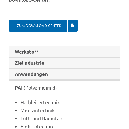
ZUM DOWN­LOAD-CENTER
Werk­stoff
Ziel­in­dus­trie
Anwen­dun­gen
(Poly­ami­di­mid)
PAI
Halb­lei­ter­tech­nik
Medi­zin­tech­nik
Luft- und Raumfahrt
Elek­tro­tech­nik