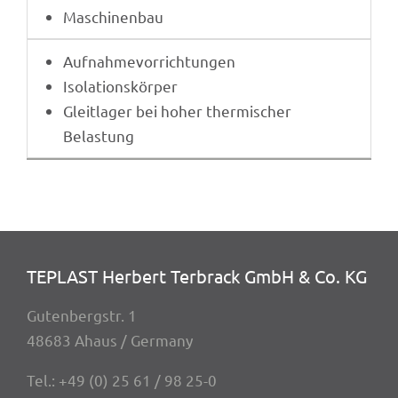
Maschi­nen­bau
Aufnah­me­vor­rich­tun­gen
Isola­ti­ons­kör­per
Gleit­la­ger bei hoher ther­mi­scher
Belastung
TEPLAST Herbert Terbrack GmbH & Co. KG
Guten­berg­str. 1
48683 Ahaus / Germany
Tel.:
+49 (0) 25 61 / 98 25-0