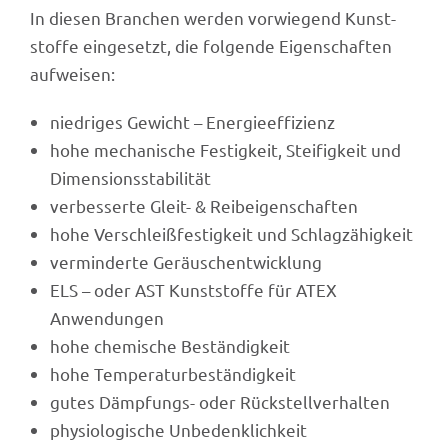
In diesen Bran­chen werden vorwie­gend Kunst­
stoffe einge­setzt, die folgende Eigen­schaf­ten
aufweisen:
nied­ri­ges Gewicht – Energieeffizienz
hohe mecha­ni­sche Festig­keit, Stei­fig­keit und
Dimensionsstabilität
verbes­serte Gleit- & Reibeigenschaften
hohe Verschleiß­fes­tig­keit und Schlagzähigkeit
vermin­derte Geräuschentwicklung
ELS – oder AST Kunst­stoffe für ATEX
Anwendungen
hohe chemi­sche Beständigkeit
hohe Tempe­ra­tur­be­stän­dig­keit
gutes Dämp­fungs- oder Rückstellverhalten
physio­lo­gi­sche Unbedenklichkeit