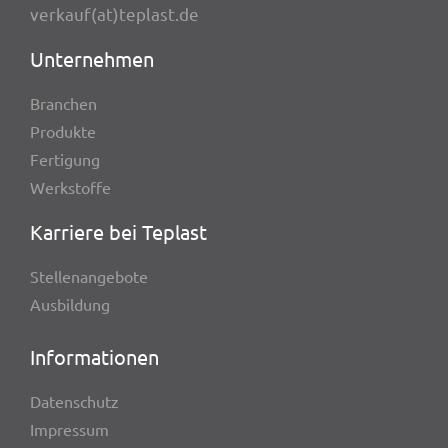
verkauf(at)teplast.de
Unter­neh­men
Bran­chen
Produkte
Ferti­gung
Werk­stoffe
Karriere bei Teplast
Stel­len­an­ge­bote
Ausbil­dung
Infor­ma­tio­nen
Daten­schutz
Impres­sum