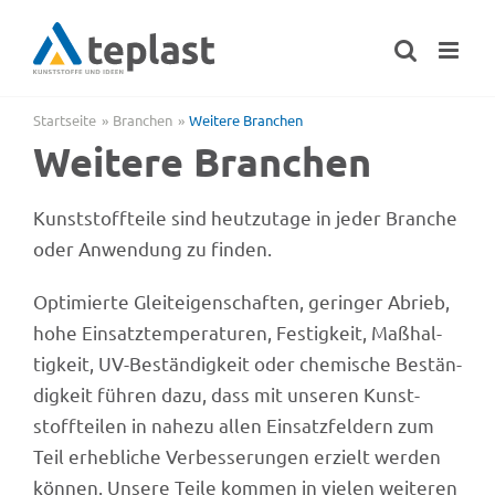
Zum
Inhalt
springen
Startseite
Bran­chen
Weitere Bran­chen
Weitere Bran­chen
Kunst­stoff­teile sind heut­zu­tage in jeder Bran­che
oder Anwen­dung zu finden.
Opti­mierte Glei­t­ei­gen­schaf­ten, gerin­ger Abrieb,
hohe Einsatz­tem­pe­ra­tu­ren, Festig­keit, Maßhal­
tig­keit, UV-Bestän­dig­keit oder chemi­sche Bestän­
dig­keit führen dazu, dass mit unse­ren Kunst­
stoff­tei­len in nahezu allen Einsatz­fel­dern zum
Teil erheb­li­che Verbes­se­run­gen erzielt werden
können. Unsere Teile kommen in vielen weite­ren