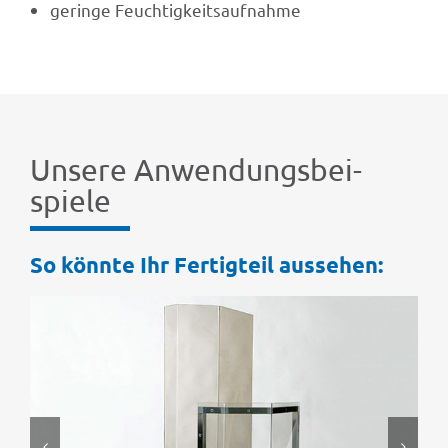
geringe Feuch­tig­keits­auf­nahme
Unsere Anwen­dungs­bei­
spiele
So könnte Ihr Fertig­teil aussehen: