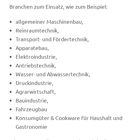
Bran­chen zum Einsatz, wie zum Beispiel:
allge­mei­ner Maschinenbau,
Rein­raum­tech­nik,
Trans­port- und Fördertechnik,
Appa­ra­te­bau,
Elek­tro­in­dus­trie,
Antriebs­tech­nik,
Wasser- und Abwassertechnik,
Druck­in­dus­trie,
Agrar­wirt­schaft,
Bauin­dus­trie,
Fahr­zeug­bau
Konsum­gü­ter & Cook­ware für Haus­halt und
Gastronomie