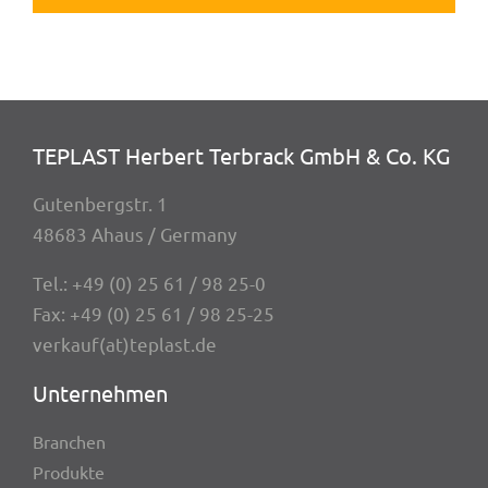
TEPLAST Herbert Terbrack GmbH & Co. KG
Guten­berg­str. 1
48683 Ahaus / Germany
Tel.:
+49 (0) 25 61 / 98 25-0
Fax: +49 (0) 25 61 / 98 25-25
verkauf(at)teplast.de
Unter­neh­men
Bran­chen
Produkte