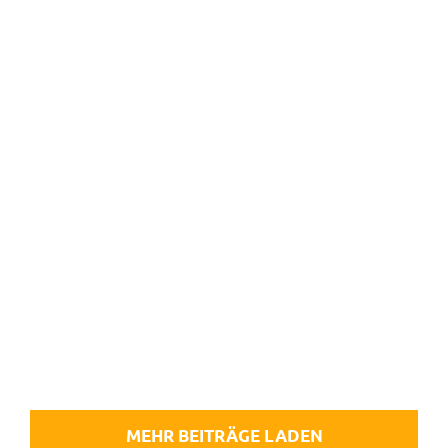
PA 6 Zahn­rad mehr­tei­lig, gedreht
& verzahnt
PA 6 Zahn­rad mehr­tei­
lig, gedreht & verzahnt
MEHR BEITRÄGE LADEN