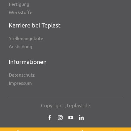
Ferti­gung
Werk­stoffe
Karriere bei Teplast
Stel­len­an­ge­bote
Ausbil­dung
Infor­ma­tio­nen
Daten­schutz
Impres­sum
Copy­right
, teplast.de