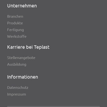
Unter­neh­men
Bran­chen
Produkte
Ferti­gung
Werk­stoffe
Karriere bei Teplast
Stel­len­an­ge­bote
Ausbil­dung
Infor­ma­tio­nen
Daten­schutz
Impres­sum