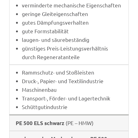
vermin­derte mecha­ni­sche Eigenschaften
geringe Glei­t­ei­gen­schaf­ten
gutes Dämp­fungs­ver­hal­ten
gute Form­sta­bi­li­tät
laugen- und säurebeständig
güns­ti­ges Preis-Leis­tungs­ver­hält­nis
durch Regeneratanteile
Ramm­schutz- und Stoßleisten
Druck-, Papier- und Textilindustrie
Maschi­nen­bau
Trans­port-, Förder- und Lagertechnik
Schütt­gut­in­dus­trie
(PE – HMW)
PE 500 ELS schwarz