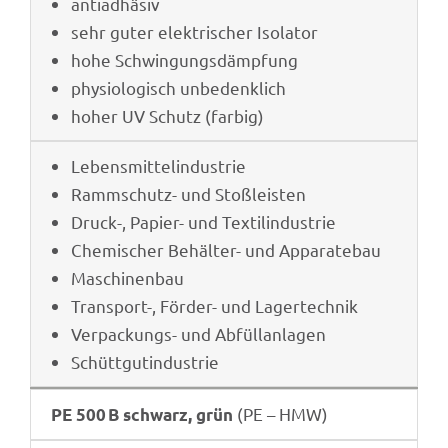
antiad­hä­siv
sehr guter elek­tri­scher Isolator
hohe Schwin­gungs­dämp­fung
physio­lo­gisch unbedenklich
hoher UV Schutz (farbig)
Lebens­mit­tel­in­dus­trie
Ramm­schutz- und Stoßleisten
Druck-, Papier- und Textilindustrie
Chemi­scher Behäl­ter- und Apparatebau
Maschi­nen­bau
Trans­port-, Förder- und Lagertechnik
Verpa­ckungs- und Abfüllanlagen
Schütt­gut­in­dus­trie
(PE – HMW)
PE 500 B schwarz, grün