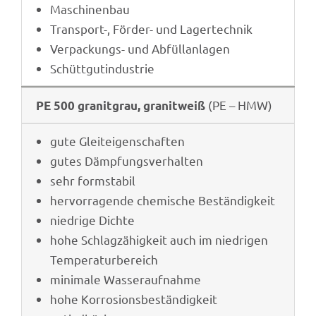
Maschi­nen­bau
Trans­port-, Förder- und Lagertechnik
Verpa­ckungs- und Abfüllanlagen
Schütt­gut­in­dus­trie
(PE – HMW)
PE 500 granit­grau, granit­weiß
gute Glei­t­ei­gen­schaf­ten
gutes Dämp­fungs­ver­hal­ten
sehr form­sta­bil
hervor­ra­gende chemi­sche Beständigkeit
nied­rige Dichte
hohe Schlag­zä­hig­keit auch im nied­ri­gen
Temperaturbereich
mini­male Wasseraufnahme
hohe Korro­si­ons­be­stän­dig­keit