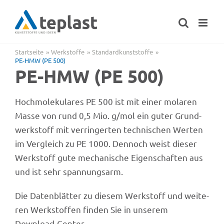
Zum
Inhalt
springen
Startseite
Werk­stoffe
Stan­dard­kunst­stoffe
PE-HMW (PE 500)
PE-HMW (PE 500)
Hoch­mo­le­ku­la­res PE 500 ist mit einer mola­ren
Masse von rund 0,5 Mio. g/mol ein guter Grund­
werk­stoff mit verrin­ger­ten tech­ni­schen Werten
im Vergleich zu PE 1000. Dennoch weist dieser
Werk­stoff gute mecha­ni­sche Eigen­schaf­ten aus
und ist sehr spannungsarm.
Die Daten­blät­ter zu diesem Werk­stoff und weite­
ren Werk­stof­fen finden Sie in unse­rem
Download-Center.