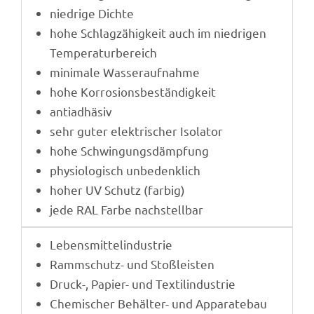
nied­rige Dichte
hohe Schlag­zä­hig­keit auch im nied­ri­gen
Temperaturbereich
mini­male Wasseraufnahme
hohe Korro­si­ons­be­stän­dig­keit
antiad­hä­siv
sehr guter elek­tri­scher Isolator
hohe Schwin­gungs­dämp­fung
physio­lo­gisch unbedenklich
hoher UV Schutz (farbig)
jede RAL Farbe nachstellbar
Lebens­mit­tel­in­dus­trie
Ramm­schutz- und Stoßleisten
Druck-, Papier- und Textilindustrie
Chemi­scher Behäl­ter- und Apparatebau