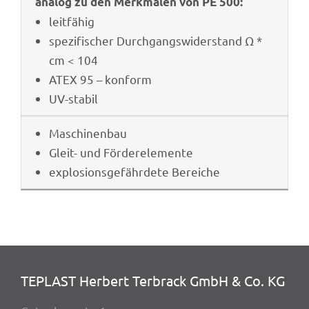
analog zu den Merk­ma­len von PE 500:
leit­fä­hig
spezi­fi­scher Durch­gangs­wi­der­stand Ω *
cm < 104
ATEX 95 – konform
UV-stabil
Maschi­nen­bau
Gleit- und Förderelemente
explo­si­ons­ge­fähr­dete Bereiche
TEPLAST Herbert Terbrack GmbH & Co. KG