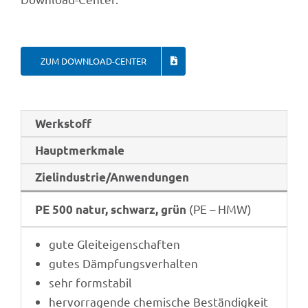
ZUM DOWN­LOAD-CENTER
Werk­stoff
Haupt­merk­male
Zielindustrie/Anwendungen
(PE – HMW)
PE 500 natur, schwarz, grün
gute Glei­t­ei­gen­schaf­ten
gutes Dämp­fungs­ver­hal­ten
sehr form­sta­bil
hervor­ra­gende chemi­sche Beständigkeit