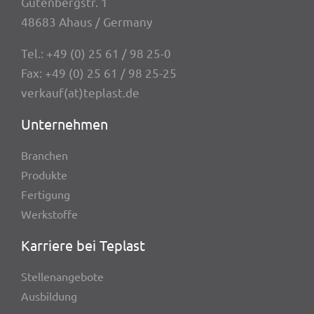
Guten­berg­str. 1
48683 Ahaus / Germany
Tel.:
+49 (0) 25 61 / 98 25-0
Fax: +49 (0) 25 61 / 98 25-25
verkauf(at)teplast.de
Unter­neh­men
Bran­chen
Produkte
Ferti­gung
Werk­stoffe
Karriere bei Teplast
Stel­len­an­ge­bote
Ausbil­dung