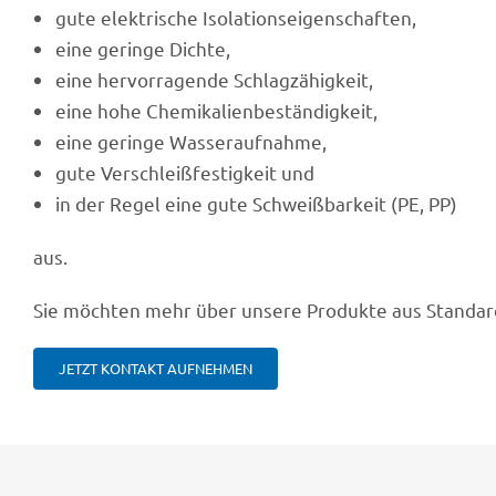
gute elek­tri­sche Isolationseigenschaften,
eine geringe Dichte,
eine hervor­ra­gende Schlagzähigkeit,
eine hohe Chemikalienbeständigkeit,
eine geringe Wasseraufnahme,
gute Verschleiß­fes­tig­keit und
in der Regel eine gute Schweiß­bar­keit (PE, PP)
aus.
Sie möch­ten mehr über unsere Produkte aus Stan­dard
JETZT KONTAKT AUFNEHMEN