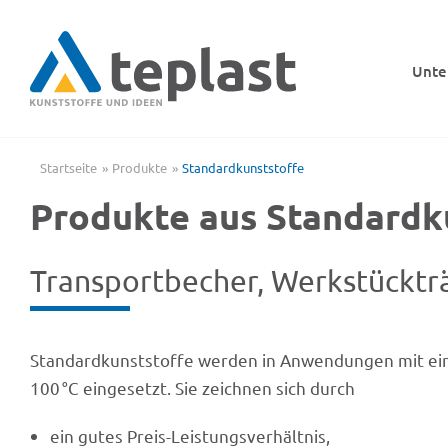
Zum
Inhalt
springen
Unte
Startseite
Produkte
Stan­dard­kunst­stoffe
Produkte aus Standardk
Trans­port­be­cher, Werk­stück­t
Stan­dard­kunst­stoffe werden in Anwen­dun­gen mit eine
100 °C einge­setzt. Sie zeich­nen sich durch
ein gutes Preis-Leistungsverhältnis,