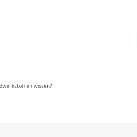
­werk­stof­fen wissen?