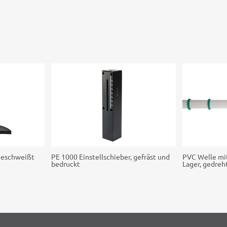
 geschweißt
PE 1000 Einstell­schie­ber, gefräst und
PVC Welle mit
bedruckt
Lager, gedreh