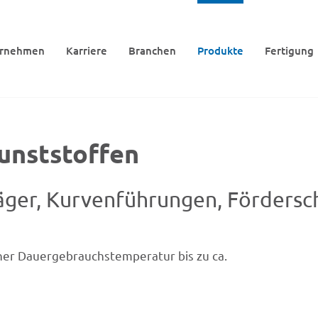
r­neh­men
Karriere
Bran­chen
Produkte
Ferti­gung
unststoffen
rä­ger, Kurven­füh­run­gen, Förder­
r Dauer­ge­brauchs­tem­pe­ra­tur bis zu ca.