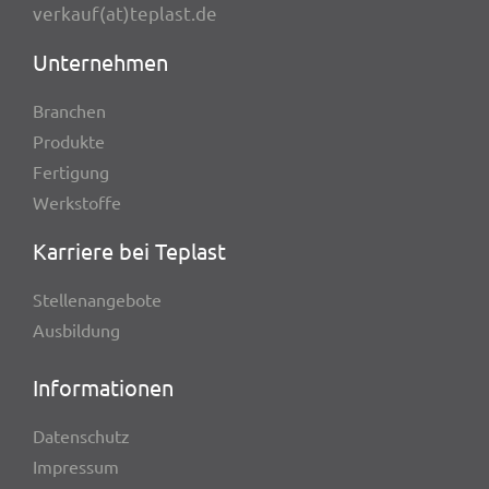
verkauf(at)teplast.de
Unter­neh­men
Bran­chen
Produkte
Ferti­gung
Werk­stoffe
Karriere bei Teplast
Stel­len­an­ge­bote
Ausbil­dung
Infor­ma­tio­nen
Daten­schutz
Impres­sum