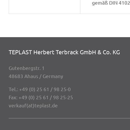
gemäß DIN 4102,
TEPLAST Herbert Terbrack GmbH & Co. KG
Guten­berg­str. 1
48683 Ahaus / Germany
Tel.:
+49 (0) 25 61 / 98 25-0
Fax: +49 (0) 25 61 / 98 25-25
verkauf(at)teplast.de