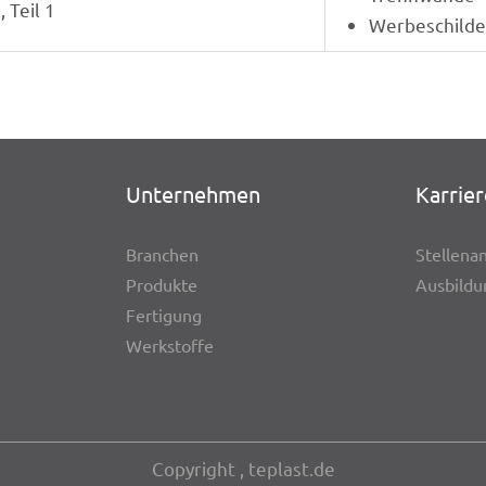
 Teil 1
Werbe­schil­de
Unter­neh­men
Karrier
Bran­chen
Stel­len­a
Produkte
Ausbil­d
Ferti­gung
Werk­stoffe
Copy­right
, teplast.de