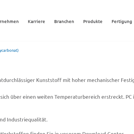
r­neh­men
Karriere
Bran­chen
Produkte
Ferti­gung
­car­bo­nat)
icht­durch­läs­si­ger Kunst­stoff mit hoher mecha­ni­scher Fest
 sich über einen weiten Tempe­ra­tur­be­reich erstreckt. PC i
nd Industriequalität.
 Werk­stof­fen finden Sie in unse­rem Download-Center.