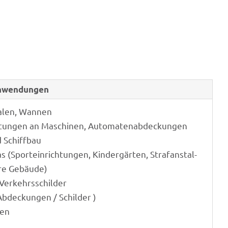
Anwendungen
ha­len, Wannen
ch­tun­gen an Maschi­nen, Automatenabdeckungen
d Schiffbau
as (Sport­ein­rich­tun­gen, Kinder­gär­ten, Straf­an­stal­
re Gebäude)
 Verkehrsschilder
Abde­ckun­gen / Schilder )
ten