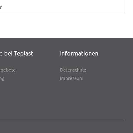
r
e bei Teplast
Infor­ma­tio­nen
n­ge­bote
Daten­schutz
ung
Impres­sum