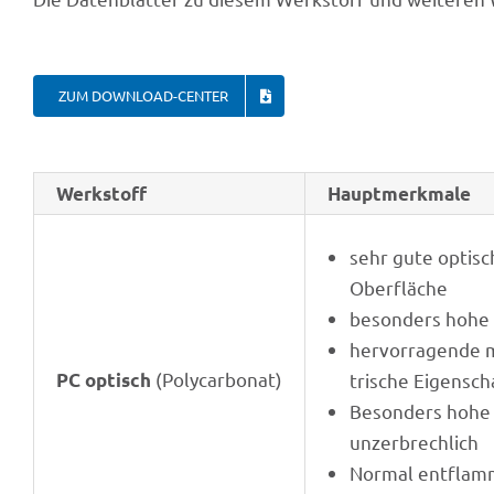
ZUM DOWN­LOAD-CENTER
Werk­stoff
Haupt­merk­male
sehr gute opti­sc
Oberfläche
beson­ders hohe
hervor­ra­gende m
(Poly­car­bo­nat)
PC optisch
tri­sche Eigensc
Beson­ders hohe Sc
unzerbrechlich
Normal entflamm­