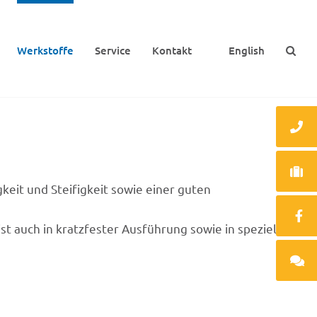
Werk­stoffe
Service
Kontakt
English
ig­keit und Stei­fig­keit sowie einer guten
st auch in kratz­fes­ter Ausfüh­rung sowie in spezi­el­len