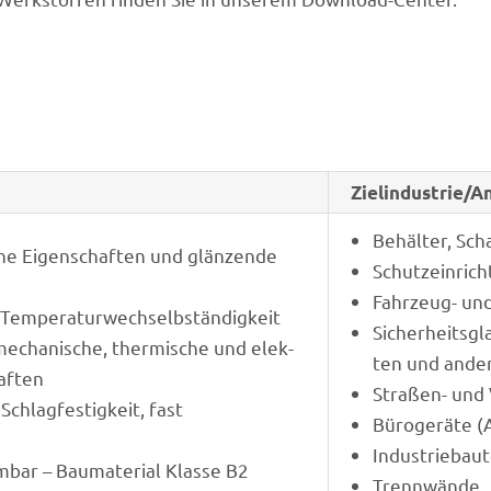
Zielindustrie/
Behäl­ter, Sc
he Eigen­schaf­ten und glän­zende
Schutz­ein­ri
Fahr­zeug- un
 Temperaturwechselbständigkeit
Sicher­heits­gl
echa­ni­sche, ther­mi­sche und elek­
ten und ande
haften
Stra­ßen- und
hlag­fes­tig­keit, fast
Büro­ge­räte (
Indus­trie­bau­
bar – Bauma­te­rial Klasse B2
Trenn­wände