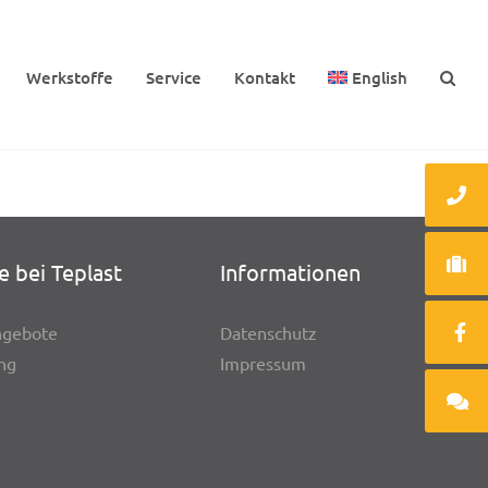
Werk­stoffe
Service
Kontakt
English
e bei Teplast
Infor­ma­tio­nen
n­ge­bote
Daten­schutz
ung
Impres­sum