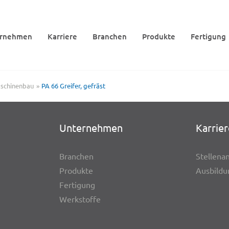
r­neh­men
Karriere
Bran­chen
Produkte
Ferti­gung
schinenbau
PA 66 Grei­fer, gefräst
Unter­neh­men
Karrier
Bran­chen
Stel­len­a
Produkte
Ausbil­d
Ferti­gung
Werk­stoffe