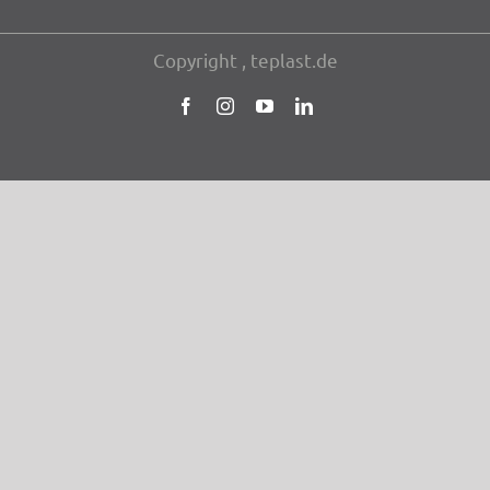
Copy­right
, teplast.de