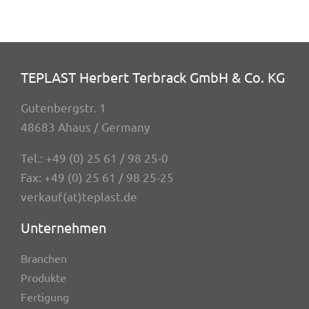
TEPLAST Herbert Terbrack GmbH & Co. KG
Guten­berg­str. 1
48683 Ahaus / Germany
Tel.:
+49 (0) 25 61 / 98 25-0
Fax: +49 (0) 25 61 / 98 25-25
verkauf(at)teplast.de
Unter­neh­men
Bran­chen
Produkte
Ferti­gung