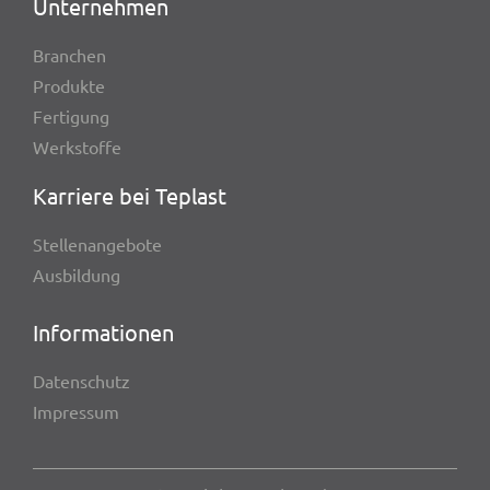
Unter­neh­men
Bran­chen
Produkte
Ferti­gung
Werk­stoffe
Karriere bei Teplast
Stel­len­an­ge­bote
Ausbil­dung
Infor­ma­tio­nen
Daten­schutz
Impres­sum