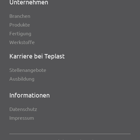
Unter­neh­men
Bran­chen
Produkte
Ferti­gung
Werk­stoffe
Karriere bei Teplast
Stel­len­an­ge­bote
Ausbil­dung
Infor­ma­tio­nen
Daten­schutz
Impres­sum